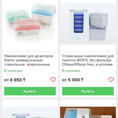
сегмента для решения любых ваших задач. Качество
продукции серьезно проверяется и отслеживается, поэтому
мы всегда предлагаем широчайший ассортимент товаров.
Наконечники для дозаторов
Стерильные наконечники для
Rainin универсальные
пипеток BIOFIL без фильтра.
стерильные, апирогенные,
DNase/RNase free, в штативе
универсальные, Low
Rack
В наличии
В наличии
Retention, RT, 96 шт./штатив,
10 штат./
6 850
5 000
от
₸
от
₸
Купить
Купить