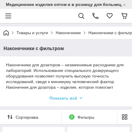
Медицинские изделия оптом и в розницу для больниц, кли
Товары и услуги
Наконечники
Наконечники с фильт
Наконечники с фильтром
Наконечники для дозаторов – незаменимые расходники для
лабораторий. Использование специального дозирующего
оборудования позволяет получить высокую точность
исследований, сведя к минимуму человеческий фактор.
Наконечник для дозатора – изделие, которое помогает
соблюсти стерильность. Он подходит для работы с
Показать всё
растворами разных типов. При этом переход от одного
исследуемого раствора к другому осуществляется
максимально быстро.
Сортировка
0
Фильтры
Компания “Bio Medical Lab Group” всегда предлагает
оптимальные решения для вашей лаборатории, в том числе
и наконечники с фильтром различного объема и ценового