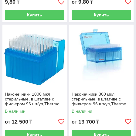
9,80
9,80
₸
от
₸
Купить
Купить
Наконечники 1000 мкл
Наконечники 300 мкл
стерильные, в штативе с
стерильные, в штативе с
фильтром 96 шт/уп,Thermo
фильтром 96 шт/уп,Thermo
Scientific (Кат. № 2179-HR)
Scientific (Кат. № 2070-HR)
В наличии
В наличии
12 500
13 700
от
₸
от
₸
Купить
Купить