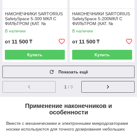
НАКОНЕЧНИКИ SARTORIUS
НАКОНЕЧНИКИ SARTORIUS
SafetySpace 5-300 МКЛ С
SafetySpace 5-200МКЛ С
ФИЛЬТРОМ (КАТ. №
ФИЛЬТРОМ (КАТ. №
790301F)
790201F)
В наличии
В наличии
11 500
11 500
от
₸
от
₸
Купить
Купить
Показать ещё
1
/ 3
Применение наконечников и
особенности
Вместе с механическими и электронными микродозаторами
носики используются для точного дозирования небольших
объемов жидкости от микролитра до миллилитра.