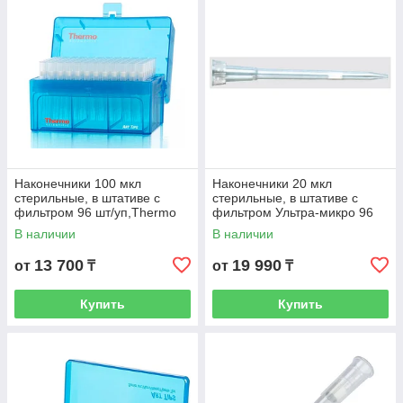
Наконечники 100 мкл
Наконечники 20 мкл
стерильные, в штативе с
стерильные, в штативе с
фильтром 96 шт/уп,Thermo
фильтром Ультра-микро 96
Scientific (Кат. № 2065-HR)
шт/уп,Thermo Scientific (Кат.
В наличии
В наличии
№2149E-05-HR)
13 700
19 990
от
₸
от
₸
Купить
Купить