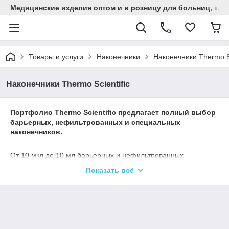
Медицинские изделия оптом и в розницу для больниц, кли
Товары и услуги
Наконечники
Наконечники Thermo Sc
Наконечники Thermo Scientifiс
Портфолио Thermo Scientific предлагает полный выбор
барьерных, нефильтрованных и специальных
наконечников.
От 10 мкл до 10 мл барьерных и нефильтрованных
наконечников, до загрузки геля и специальных продуктов с
Показать всё
широким отверстием-каждый наконечник сертифицирован на
соответствие самым высоким отраслевым стандартам
точности и чистоты формования и сертифицирован без
РНКазы, ДНКазы, АТФ и пирогенов. И каждая из них точно
соответствует спецификациям производителя
соответствующей марки пипетки.