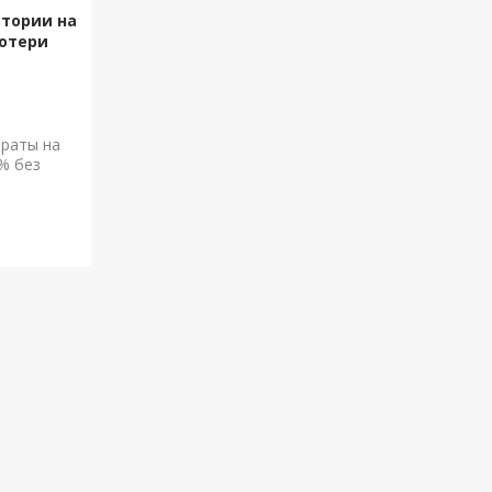
атории на
отери
траты на
% без