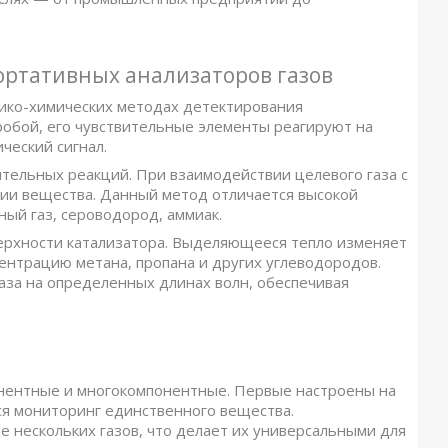
ртативных анализаторов газов
зико-химических методах детектирования
робой, его чувствительные элементы реагируют на
ческий сигнал.
тельных реакций. При взаимодействии целевого газа с
ии вещества. Данный метод отличается высокой
ный газ, сероводород, аммиак.
верхности катализатора. Выделяющееся тепло изменяет
ентрацию метана, пропана и других углеводородов.
за на определенных длинах волн, обеспечивая
нентные и многокомпонентные. Первые настроены на
тся мониторинг единственного вещества.
нескольких газов, что делает их универсальными для