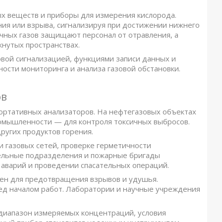
ых веществ и приборы для измерения кислорода.
ия или взрыва, сигнализируя при достижении нижнего
чных газов защищают персонал от отравления, а
нутых пространствах.
вой сигнализацией, функциями записи данных и
сти мониторинга и анализа газовой обстановки.
ов
ртативных анализаторов. На нефтегазовых объектах
омышленности — для контроля токсичных выбросов.
ругих продуктов горения.
 газовых сетей, проверке герметичности
ельные подразделения и пожарные бригады
 аварий и проведении спасательных операций.
жен для предотвращения взрывов и удушья.
ед началом работ. Лаборатории и научные учреждения
 диапазон измеряемых концентраций, условия