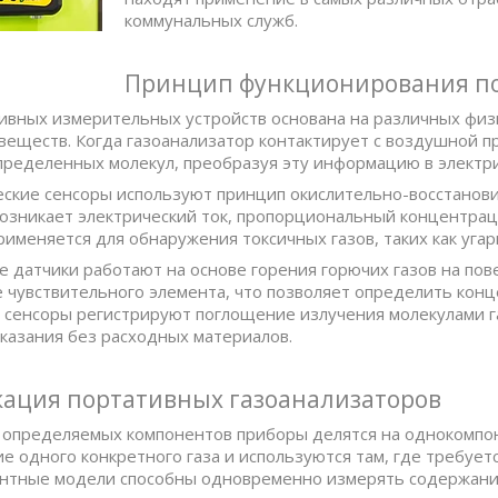
коммунальных служб.
Принцип функционирования по
ивных измерительных устройств основана на различных фи
веществ. Когда газоанализатор контактирует с воздушной п
пределенных молекул, преобразуя эту информацию в электри
ские сенсоры используют принцип окислительно-восстанови
озникает электрический ток, пропорциональный концентрац
рименяется для обнаружения токсичных газов, таких как угар
е датчики работают на основе горения горючих газов на по
 чувствительного элемента, что позволяет определить конц
сенсоры регистрируют поглощение излучения молекулами га
казания без расходных материалов.
кация портативных газоанализаторов
 определяемых компонентов приборы делятся на однокомпо
е одного конкретного газа и используются там, где требуе
тные модели способны одновременно измерять содержание 