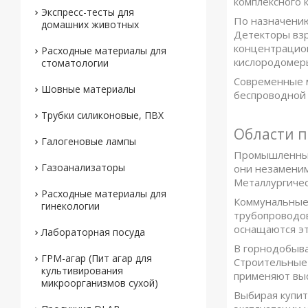
комплексного 
Экспресс-тесты для
По назначени
домашних животных
Детекторы взр
концентрацион
Расходные материалы для
кислородомеры
стоматологии
Современные м
Шовные материалы
беспроводной 
Трубки силиконовые, ПВХ
Области 
Галогеновые лампы
Промышленные 
Газоанализаторы
они незаменим
Металлургичес
Расходные материалы для
Коммунальные 
гинекологии
трубопроводов
оснащаются эт
Лабораторная посуда
В горнодобыва
ГРМ-агар (Пит агар для
Строительные 
культивирования
применяют выс
микроорганизмов сухой)
Выбирая купит