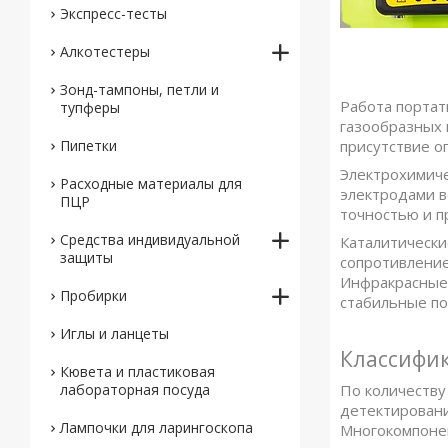
Экспресс-тесты
Алкотестеры
Зонд-тампоны, петли и
Работа портат
тупферы
газообразных 
присутствие о
Пипетки
Электрохимиче
Расходные материалы для
электродами в
ПЦР
точностью и п
Средства индивидуальной
Каталитически
защиты
сопротивление
Инфракрасные 
Пробирки
стабильные по
Иглы и ланцеты
Классифи
Кювета и пластиковая
По количеству
лабораторная посуда
детектировани
Лампочки для ларингоскопа
Многокомпонен