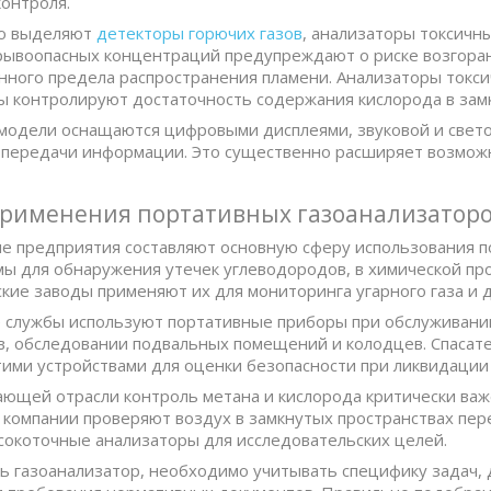
контроля.
ю выделяют
детекторы горючих газов
, анализаторы токсичн
ывоопасных концентраций предупреждают о риске возгоран
ного предела распространения пламени. Анализаторы токси
 контролируют достаточность содержания кислорода в замк
одели оснащаются цифровыми дисплеями, звуковой и свето
передачи информации. Это существенно расширяет возможно
применения портативных газоанализатор
предприятия составляют основную сферу использования по
ы для обнаружения утечек углеводородов, в химической пр
кие заводы применяют их для мониторинга угарного газа и д
службы используют портативные приборы при обслуживании
, обследовании подвальных помещений и колодцев. Спасат
ими устройствами для оценки безопасности при ликвидации
ющей отрасли контроль метана и кислорода критически ва
компании проверяют воздух в замкнутых пространствах пер
окоточные анализаторы для исследовательских целей.
ь газоанализатор, необходимо учитывать специфику задач,