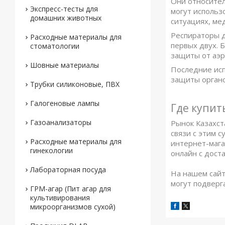
Они относител
Экспресс-тесты для
могут использ
домашних животных
ситуациях, ме
Респираторы д
Расходные материалы для
первых двух. 
стоматологии
защиты от аэр
Шовные материалы
Последние исп
защиты органо
Трубки силиконовые, ПВХ
Галогеновые лампы
Где купи
Газоанализаторы
Рынок Казахст
связи с этим 
Расходные материалы для
интернет-маг
гинекологии
онлайн с дост
Лабораторная посуда
На нашем сайт
могут подверг
ГРМ-агар (Пит агар для
культивирования
микроорганизмов сухой)