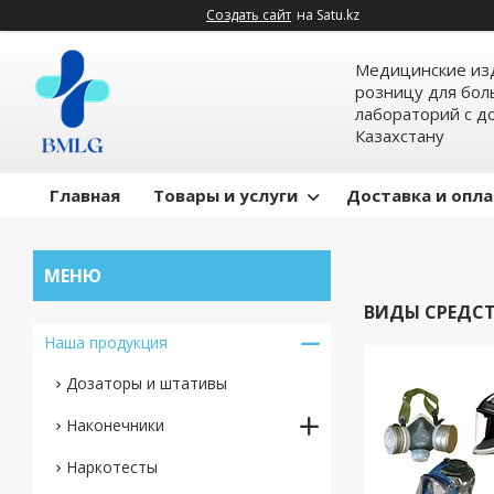
Создать сайт
на Satu.kz
Медицинские изд
розницу для бол
лабораторий с д
Казахстану
Главная
Товары и услуги
Доставка и опл
ВИДЫ СРЕДС
Наша продукция
Дозаторы и штативы
Наконечники
Наркотесты