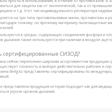
ьно просты в использовании, в отличие от противогазов. В 
оваться для защиты как от экологической, так и от промышл
дицине и т.д. Этот тип индивидуального респиратора надевае
елятся на три типа: противопылевые маски, противогазы и 
Благодаря тонкому, но прочному материалу пылезащитные мас
озолей.
ользуются в средах, содержащих соединения фосфора и хл
в дыхания также используются при наличии в воздухе ацето
ть сертифицированные СИЗОД?
ана сейчас переполнен широким ассортиментом продукции с
существует сложность в выборе действительно рабочих и с
азина Bmlg.kz представлены сертифицированы по междунар
авкой.
е представлена продукция которая подходит как для медицин
аться угрозе органов дыхания.