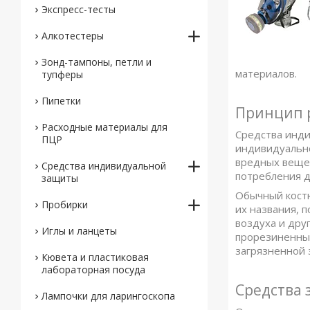
Экспресс-тесты
Алкотестеры
Зонд-тампоны, петли и
материалов.
тупферы
Пипетки
Принцип 
Расходные материалы для
Средства инд
ПЦР
индивидуально
вредных вещес
Средства индивидуальной
потребления д
защиты
Обычный костю
Пробирки
их названия, 
воздуха и дру
Иглы и ланцеты
прорезиненных
загрязненной 
Кювета и пластиковая
лабораторная посуда
Средства 
Лампочки для ларингоскопа