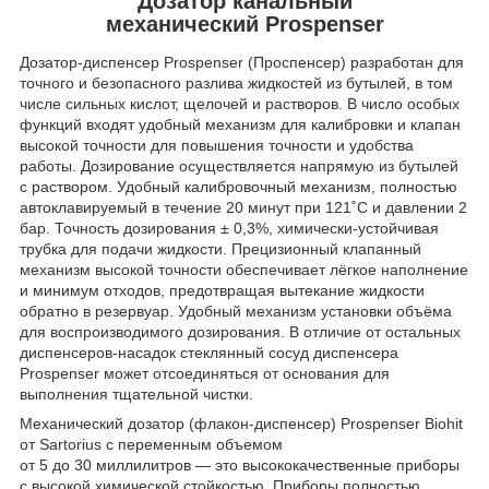
Дозатор канальный
механический Prospenser
Дозатор-диспенсер Prospenser (Проспенсер) разработан для
точного и безопасного разлива жидкостей из бутылей, в том
числе сильных кислот, щелочей и растворов. В число особых
функций входят удобный механизм для калибровки и клапан
высокой точности для повышения точности и удобства
работы. Дозирование осуществляется напрямую из бутылей
с раствором. Удобный калибровочный механизм, полностью
автоклавируемый в течение 20 минут при 121˚C и давлении 2
бар. Точность дозирования ± 0,3%, химически-устойчивая
трубка для подачи жидкости. Прецизионный клапанный
механизм высокой точности обеспечивает лёгкое наполнение
и минимум отходов, предотвращая вытекание жидкости
обратно в резервуар. Удобный механизм установки объёма
для воспроизводимого дозирования. В отличие от остальных
диспенсеров-насадок стеклянный сосуд диспенсера
Prospenser может отсоединяться от основания для
выполнения тщательной чистки.
Механический дозатор (флакон-диспенсер) Prospenser Biohit
от Sartorius с переменным объемом
от 5 до 30 миллилитров — это высококачественные приборы
с высокой химической стойкостью. Приборы полностью