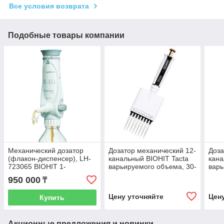
Все условия возврата
Подобные товары компании
Механический дозатор
Дозатор механический 12-
Доза
(флакон-диспенсер), LH-
канальный BIOHIT Tacta
кана
723065 BIOHIT 1-
варьируемого объема, 30-
варь
канальный варьируемого
300 мкл
0.5-
950 000
₸
объема Prospenser 10-60
мл
Цену уточняйте
Цен
Купить
Акционные предложения и новинки