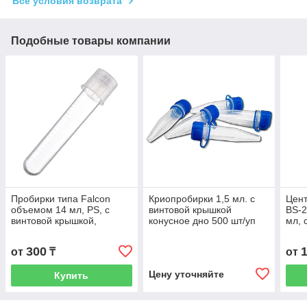
Все условия возврата
Подобные товары компании
Пробирки типа Falcon
Криопробирки 1,5 мл. с
Цен
объемом 14 мл, PS, с
винтовой крышкой
BS-2
винтовой крышкой,
конусное дно 500 шт/уп
мл, 
стерильная, 125 шт/уп
кры
300
от
₸
от
Цену уточняйте
Купить