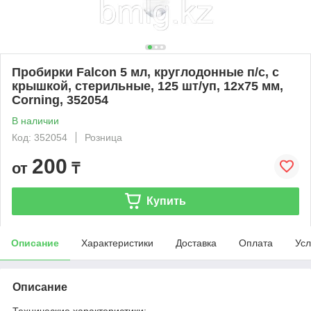
Пробирки Falcon 5 мл, круглодонные п/с, с
крышкой, стерильные, 125 шт/уп, 12х75 мм,
Corning, 352054
В наличии
Код: 352054
Розница
200
от
₸
Купить
Описание
Характеристики
Доставка
Оплата
Усл
Описание
Технические характеристики: