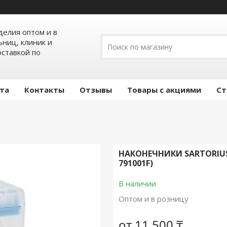
елия оптом и в
ьниц, клиник и
оставкой по
ата
Контакты
Отзывы
Товары с акциями
Ст
НАКОНЕЧНИКИ SARTORIUS
791001F)
В наличии
Оптом и в розницу
от
11 500 ₸