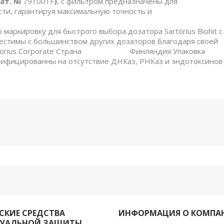
Кат. №
791001F
)
, с фильтром предназначены для
ти, гарантируя максимальную точность и
аркировку для быстрого выбора дозатора Sartorius Biohit с
естимы с большинством других дозаторов благодаря своей
Sartorius Corporate Страна Финляндия Упаковка
рованны на отсутствие ДНКаз, РНКаз и эндотоксинов
КИЕ СРЕДСТВА
ИНФОРМАЦИЯ О КОМПА
УАЛЬНОЙ ЗАЩИТЫ