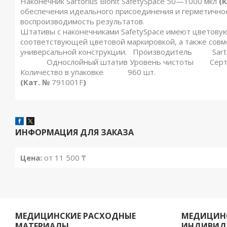
Наконечник Sartorius Biohit SafetySpace 50—1000 мкл
(
обеспечения идеального присоединения и герметичнос
воспроизводимость результатов.
Штативы с наконечниками SafetySpace имеют цветовую м
соответствующей цветовой маркировкой, а также совм
универсальной конструкции. Производитель 
Однослойный штатив Уровень чистоты Сертифици
Количество в упаковке 960 шт.
(Кат. №
791001F
)
ИНФОРМАЦИЯ ДЛЯ ЗАКАЗА
Цена:
от 11 500 ₸
МЕДИЦИНСКИЕ РАСХОДНЫЕ
МЕДИЦИНС
МАТЕРИАЛЫ
ИНДИВИД