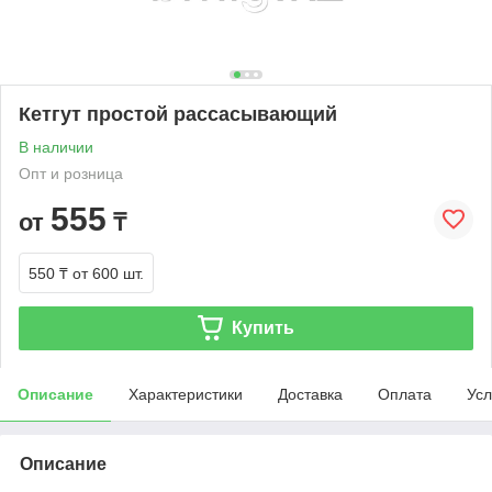
Кетгут простой рассасывающий
В наличии
Опт и розница
555
от
₸
550 ₸
от 600 шт.
Купить
Описание
Характеристики
Доставка
Оплата
Усл
Описание