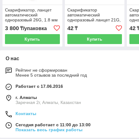
Скарификатор, ланцет
Скарификатор
Ска
автоматический
автоматический
авто
одноразовый 26G, 1.8 мм
одноразовый ланцет 21G,
одно
1.8 мм
2.8 
3 800
42
42
₸/упаковка
₸
Купить
Купить
О нас
Рейтинг не сформирован
Менее 5 отзывов за последний год
Работает с 17.06.2016
г. Алматы
Заречная 2г, Алматы, Казахстан
Контакты
Сегодня работает с 11:00 до 13:00
Показать весь график работы