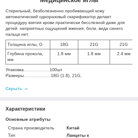
Стерильный, безболезненно пробивающий кожу
автоматический одноразовый скарификатор делает
процедуру взятия крови практически бесслезной даже для
детей: неприятных ощущений жжения, боли, вида синего
пальца нет.
Толщина иглы, G
18G
21G
21G
Глубина прокола,
1.8 мм
1.8 мм
2.4 мм
мм
Упаковка.....................100шт
Размеры......................18G (1.8), 21G,
Скрыть
Характеристики
Основные атрибуты
Страна производитель
Китай
Тип
Ланцеты к