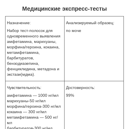
Медицинские экспресс-тесты
Назначение:
Анализируемый образец:
Набор тест-полосок для
по моче
одновременного выявления
амфетамина, марихуаны,
морфина/героина, кокаина,
метамфетамина,
барбитуратов,
бензодиазепина,
фенциклидина, метадона и
экстази(мдма).
Чувствительность:
Достоверность:
амфетамина ― 1000 нг/мл
99%
марихуаны-50 нг/мл
морфина/героина-300 нг/мл
кокаина ― 300 нг/мл
метамфетамина ― 500 нг/
мл
барбитуратов-300 нг/мл