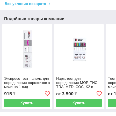
Все условия возврата
Подобные товары компании
Экспресс-тест-панель для
Наркотест для
Тест
определения наркотиков в
определения MOP, THC,
опре
моче на 1 вид
TRA, MTD, COC, K2 в
моче
моче
MET
915
3 500
₸
от
₸
от
Купить
Купить