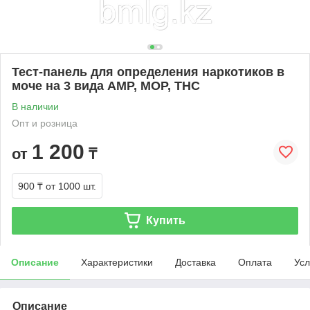
Тест-панель для определения наркотиков в
моче на 3 вида AMP, MOP, THC
В наличии
Опт и розница
1 200
от
₸
900 ₸
от 1000 шт.
Купить
Описание
Характеристики
Доставка
Оплата
Усл
Описание