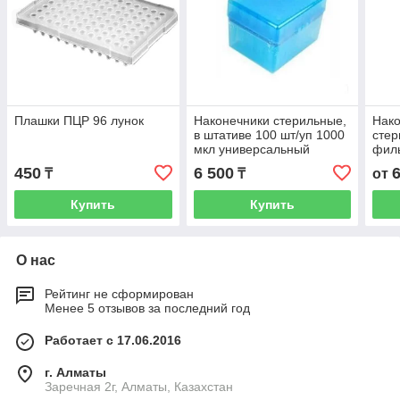
Плашки ПЦР 96 лунок
Наконечники стерильные,
Нако
в штативе 100 шт/уп 1000
стер
мкл универсальный
филь
Axygen (Кат. № TF-1000-
Axyg
450
6 500
₸
₸
от
R-S)
S)
Купить
Купить
О нас
Рейтинг не сформирован
Менее 5 отзывов за последний год
Работает с 17.06.2016
г. Алматы
Заречная 2г, Алматы, Казахстан