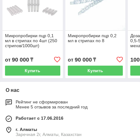
Микропробирки пцр 0,1
Микропробирки пцр 0,2
Доза
мл в стрипах по 4шт (250
мл в стрипах по 8
0,5-
стрипов/1000шт)
меха
90 000
90 000
100
от
₸
от
₸
Купить
Купить
О нас
Рейтинг не сформирован
Менее 5 отзывов за последний год
Работает с 17.06.2016
г. Алматы
Заречная 2г, Алматы, Казахстан