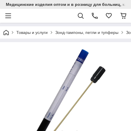
Медицинские изделия оптом и в розницу для больниц, кли
Товары и услуги
Зонд-тампоны, петли и тупферы
Зо