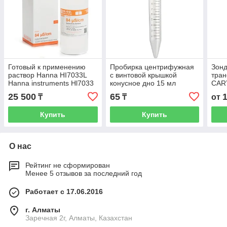
Готовый к применению
Пробирка центрифужная
Зонд
раствор Hanna HI7033L
с винтовой крышкой
тран
Hanna instruments Hl7033
конусное дно 15 мл
CAR
84 мкСм/см 500ml
25 500
65
₸
₸
от
Купить
Купить
О нас
Рейтинг не сформирован
Менее 5 отзывов за последний год
Работает с 17.06.2016
г. Алматы
Заречная 2г, Алматы, Казахстан