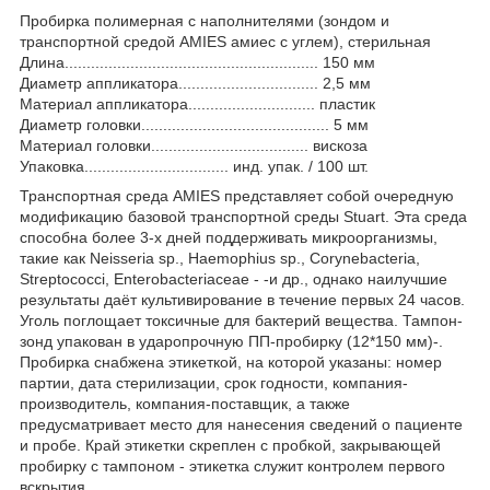
Пробирка полимерная с наполнителями (зондом и
транспортной средой AMIES амиес с углем), стерильная
Длина.......................................................... 150 мм
Диаметр аппликатора................................ 2,5 мм
Материал аппликатора............................. пластик
Диаметр головки........................................... 5 мм
Материал головки.................................... вискоза
Упаковка................................. инд. упак. / 100 шт.
Транспортная среда AMIES представляет собой очередную
модификацию базовой транспортной среды Stuart. Эта среда
способна более 3-х дней поддерживать микроорганизмы,
такие как Neisseria sp., Haemophius sp., Corynebacteria,
Streptococci, Enterobacteriaceae - -и др., однако наилучшие
результаты даёт культивирование в течение первых 24 часов.
Уголь поглощает токсичные для бактерий вещества. Тампон-
зонд упакован в ударопрочную ПП-пробирку (12*150 мм)-.
Пробирка снабжена этикеткой, на которой указаны: номер
партии, дата стерилизации, срок годности, компания-
производитель, компания-поставщик, а также
предусматривает место для нанесения сведений о пациенте
и пробе. Край этикетки скреплен с пробкой, закрывающей
пробирку с тампоном - этикетка служит контролем первого
вскрытия.