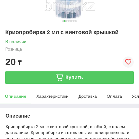
Криопробирка 2 мл с винтовой крышкой
В наличии
Розница
20
₸
Купить
Описание
Характеристики
Доставка
Оплата
Усл
Описание
Криопробирка 2 мл с винтовой крышкой, с юбкой, с полем
для записи. Криопробирки изготовлены из полипропилена и
предназначены для хранения и транспортировки образцов в