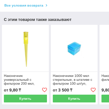
Все условия возврата
С этим товаром также заказывают
Наконечник
Наконечники 1000 мкл
Нако
универсальный с
стерильные, в штативе с
фил
фильтром 200 мкл,
фильтром 100 шт/уп,
желтый
Axyste
9,80
3 500
9,8
от
₸
от
₸
Купить
Купить