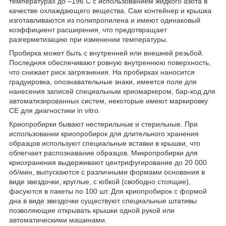
температурах до –196 С с использованием жидкого азота в
качестве охлаждающего вещества. Сам контейнер и крышка
изготавливаются из полипропилена и имеют одинаковый
коэффициент расширения, что предотвращает
разгерметизацию при изменении температуры.
Пробирка может быть с внутренней или внешней резьбой.
Последняя обеспечивают ровную внутреннюю поверхность,
что снижает риск загрязнения. На пробирках наносится
градуировка, опознавательные знаки, имеется поле для
нанесения записей специальным криомаркером, бар-код для
автоматизированных систем, некоторые имеют маркировку
CE для диагностики in vitro.
Криопробирки бывают нестерильные и стерильные. При
использовании криопробирок для длительного хранения
образцов используют специальные вставки в крышки, что
облегчает распознавание образцов. Микропробирки для
криохранения выдерживают центрифугирование до 20 000
об/мин, выпускаются с различными формами основания в
виде звездочки, круглые, с юбкой (свободно стоящие),
фасуются в пакеты по 100 шт. Для криопробирок с формой
дна в виде звездочки существуют специальные штативы
позволяющие открывать крышки одной рукой или
автоматическими машинами.