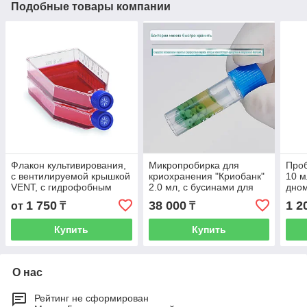
Подобные товары компании
Флакон культивирования,
Микропробирка для
Проб
с вентилируемой крышкой
криохранения "Криобанк"
10 м
VENT, с гидрофобным
2.0 мл, с бусинами для
дно
фильтром
микроорганизмов 25 штук
крыш
1 750
38 000
1 2
от
₸
₸
в упаковке
рост
Купить
Купить
О нас
Рейтинг не сформирован