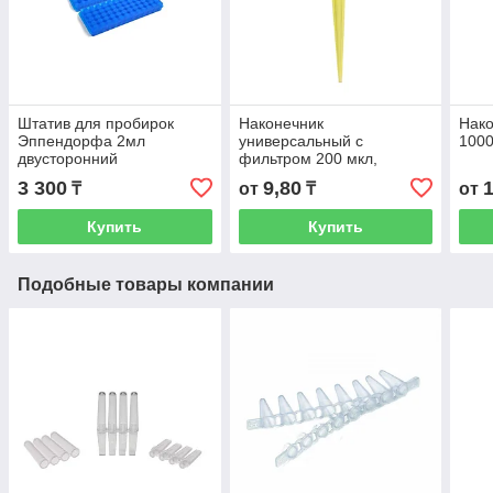
Штатив для пробирок
Наконечник
Нако
Эппендорфа 2мл
универсальный с
1000
двусторонний
фильтром 200 мкл,
желтый
3 300
9,80
₸
от
₸
от
Купить
Купить
Подобные товары компании