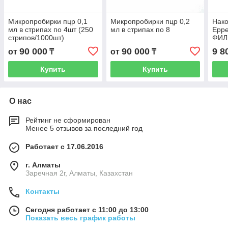
Микропробирки пцр 0,1
Микропробирки пцр 0,2
Нако
мл в стрипах по 4шт (250
мл в стрипах по 8
Eppe
стрипов/1000шт)
ФИЛ
шт/у
90 000
90 000
9 8
от
₸
от
₸
Купить
Купить
О нас
Рейтинг не сформирован
Менее 5 отзывов за последний год
Работает с 17.06.2016
г. Алматы
Заречная 2г, Алматы, Казахстан
Контакты
Сегодня работает с 11:00 до 13:00
Показать весь график работы