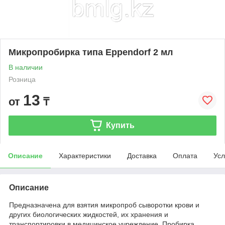
Микропробирка типа Eppendorf 2 мл
В наличии
Розница
13
от
₸
Купить
Описание
Характеристики
Доставка
Оплата
Усл
Описание
Предназначена для взятия микропроб сыворотки крови и
других биологических жидкостей, их хранения и
транспортировки в медицинское учреждение. Пробирка