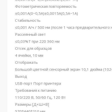
Фотометрическая повторяемость
±0,001А(0~0,5А)±0,0015А(0,5А~1А)
Стабильность
≤0,001 А/ч / 500 нм (после 1 часа предварительного 
Рассеянный свет
≤0,03%T при 220 360 нм
Отсек для образцов
4 ячейки, 10 мм
Отображать
Большой цветной сенсорный экран 10,1 дюйма (102
Выход
USB-порт Порт принтера
Требования к питанию
110/220 В, 50/60 Гц, 120 Вт
Размеры [Д×Ш×В]
570*440*210 мм