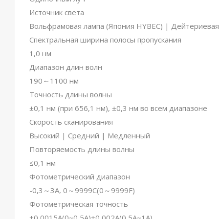
Источник света
Вольфрамовая лампа (Япония HYBEC) | Дейтериевая
Спектральная ширина полосы пропускания
1,0 нм
Диапазон длин волн
190～1100 нм
Точность длины волны
±0,1 нм (при 656,1 нм), ±0,3 нм во всем диапазоне
Скорость сканирования
Высокий | Средний | Медленный
Повторяемость длины волны
≤0,1 нм
Фотометрический диапазон
-0,3～3А, 0～9999C(0～9999F)
Фотометрическая точность
±0,0015А(0~0,5А)±0,002А(0,5А~1А)