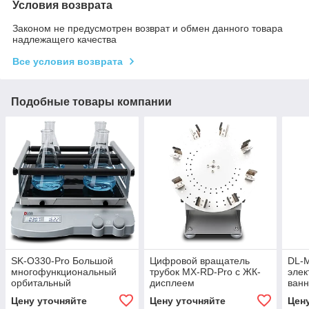
Условия возврата
Законом не предусмотрен возврат и обмен данного товара
надлежащего качества
Все условия возврата
Подобные товары компании
SK-O330-Pro Большой
Цифровой вращатель
DL-M
многофункциональный
трубок MX-RD-Pro с ЖК-
элек
орбитальный
дисплеем
ванн
обесцвечивающий шейкер
Цену уточняйте
Цену уточняйте
Цен