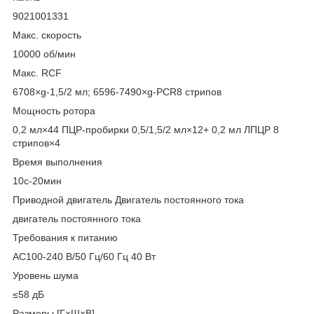
9021001331
Макс. скорость
10000 об/мин
Макс. RCF
6708×g-1,5/2 мл; 6596-7490×g-PCR8 стрипов
Мощность ротора
0,2 мл×44 ПЦР-пробирки 0,5/1,5/2 мл×12+ 0,2 мл ЛПЦР 8
стрипов×4
Время выполнения
10с-20мин
Приводной двигатель Двигатель постоянного тока
двигатель постоянного тока
Требования к питанию
AC100-240 В/50 Гц/60 Гц 40 Вт
Уровень шума
≤58 дБ
Размеры [Г×Ш×В]