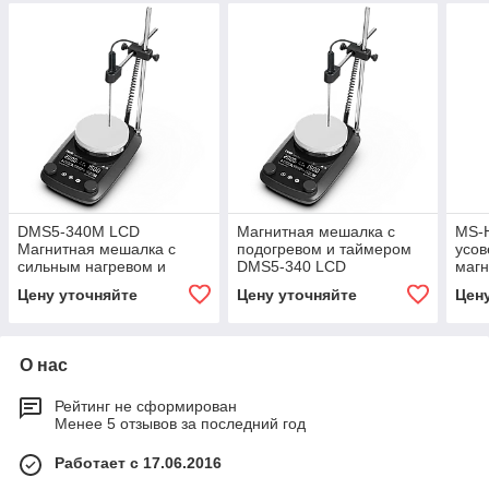
DMS5-340M LCD
Магнитная мешалка с
MS-
Магнитная мешалка с
подогревом и таймером
усо
сильным нагревом и
DMS5-340 LCD
магн
таймером
подо
Цену уточняйте
Цену уточняйте
Цен
О нас
Рейтинг не сформирован
Менее 5 отзывов за последний год
Работает с 17.06.2016