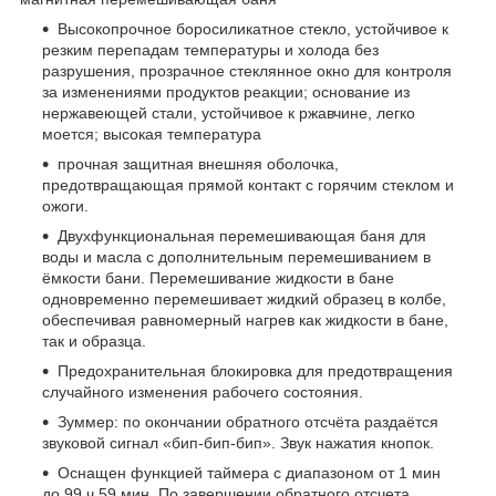
Высокопрочное боросиликатное стекло, устойчивое к
резким перепадам температуры и холода без
разрушения, прозрачное стеклянное окно для контроля
за изменениями продуктов реакции; основание из
нержавеющей стали, устойчивое к ржавчине, легко
моется; высокая температура
прочная защитная внешняя оболочка,
предотвращающая прямой контакт с горячим стеклом и
ожоги.
Двухфункциональная перемешивающая баня для
воды и масла с дополнительным перемешиванием в
ёмкости бани. Перемешивание жидкости в бане
одновременно перемешивает жидкий образец в колбе,
обеспечивая равномерный нагрев как жидкости в бане,
так и образца.
Предохранительная блокировка для предотвращения
случайного изменения рабочего состояния.
Зуммер: по окончании обратного отсчёта раздаётся
звуковой сигнал «бип-бип-бип». Звук нажатия кнопок.
Оснащен функцией таймера с диапазоном от 1 мин
до 99 ч 59 мин. По завершении обратного отсчета