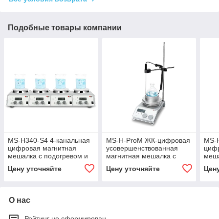
Подобные товары компании
MS-H340-S4 4-канальная
MS-H-ProM ЖК-цифровая
MS-H
цифровая магнитная
усовершенствованная
циф
мешалка с подогревом и
магнитная мешалка с
меша
ЖК-дисплеем
подогревом и таймером
ЖК-
Цену уточняйте
Цену уточняйте
Цен
О нас
Рейтинг не сформирован