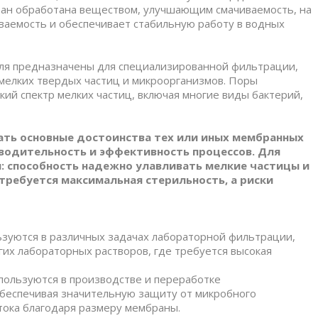
ран обработана веществом, улучшающим смачиваемость, на
иваемость и обеспечивает стабильную работу в водных
ля предназначены для специализированной фильтрации,
мелких твердых частиц и микроорганизмов. Поры
й спектр мелких частиц, включая многие виды бактерий,
ть основные достоинства тех или иных мембранных
водительность и эффективность процессов. Для
: способность надежно улавливать мелкие частицы и
 требуется максимальная стерильность, а риски
ьзуются в различных задачах лабораторной фильтрации,
угих лабораторных растворов, где требуется высокая
пользуются в производстве и переработке
обеспечивая значительную защиту от микробного
тока благодаря размеру мембраны.