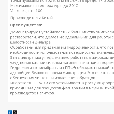
Точка пузырька по воде, КПа (кгс/см2) в пределах: 300±
Максимальная температура: до 80°C
Упаковка, шт: 100
Производитель: Китай
Преимущества:
Демонстрируют устойчивость к большинству химически
растворители, что делает их идеальными для работы 
целостности фильтра.
Обработаны для придания им гидрофильности, что по
необходимости использования поверхностно-активных
Эти фильтры могут эффективно работать в широком ди
ухудшения как при сильном нагреве, так и при замораж
Гидрофильные мембраны из ПТФЭ обладают низкой спо
адсорбции белков во время фильтрации. Это очень ва
обеспечения чистоты и извлечения образцов.
Инертность ПТФЭ и его устойчивость к росту микроор
пригодными для процессов фильтрации в медицинской
производстве напитков.