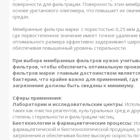
поверхности для фильтрации. Поверхность этих мемб
основе уретанового олигомера, что повышает их смач
средах.
Мембранные фильтры марки с пористостью 0,25 мкм д
где первостепенное значение имеет точное удаление 
оптимального размера эффективно задерживают широки
обеспечивая повышенный уровень стерильности.
При выборе мембранных фильтров нужно учитыва
фильтров, чтобы обеспечить оптимальную произ
фильтров марки главным достоинством является
бактерии, что крайне важно для применений, где
загрязнения должны быть сведены к минимуму.
Сферы применения:
Лаборатории и исследовательские центры
: Испол
таких как очистка реагентов, культуральных сред и др
степень стерильности и фильтрации частиц.
Биотехнологии и фармацевтические процессы:
Ис
фармацевтической и биотехнологической продукции, 
загрязнения и обеспечивая более высокую скорость по