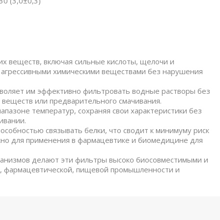
30 (3,0±0,3)
х веществ, включая сильные кислоты, щелочи и
с агрессивными химическими веществами без нарушения
зволяет им эффективно фильтровать водные растворы без
 веществ или предварительного смачивания.
апазоне температур, сохраняя свои характеристики без
ивании.
собностью связывать белки, что сводит к минимуму риск
жно для применения в фармацевтике и биомедицине для
ганизмов делают эти фильтры высоко биосовместимыми и
, фармацевтической, пищевой промышленности и