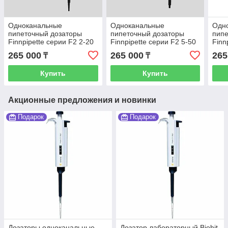
Одноканальные
Одноканальные
Одн
пипеточный дозаторы
пипеточный дозаторы
пипе
Finnpipette серии F2 2-20
Finnpipette серии F2 5-50
Finn
мкл
мкл
100 
265 000
265 000
265
₸
₸
Купить
Купить
Акционные предложения и новинки
Подарок
Подарок
Дозаторы одноканальные
Дозатор лабораторный Biohit