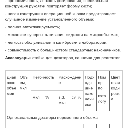
- эргономичность, легкость дозирования, специальная
конструкция рукоятки повторяет форму кисти;
- новая конструкция операционной кнопки предотвращает
случайное изменение установленного объема;
- полная автоклавируемость;
- механизм супервыталкивания жидкости на микрообъемах;
- легкость обслуживания и калибровки в лаборатории;
- совместимость с большинством стандартных наконечников.
Аксессуары:
стойка для дозаторов, ванночка для реагентов.
Диап
Объ
Неточность
Расхождени
Подх
Ном
Цвет
азон
ем,
е
одя
ер
овая
объе
мкл
щие
по
коди
мов
нако
ровк
ката
мкл
%
s.d.
cv, %
нечн
а
логу
мкл
ики
Одноканальные дозаторы переменного объема