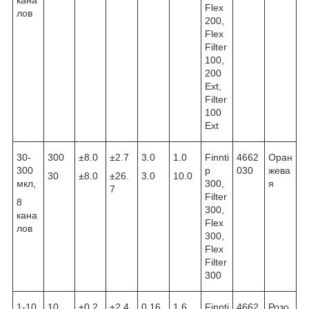
Flex
лов
200,
Flex
Filter
100,
200
Ext,
Filter
100
Ext
30-
300
±8.0
±2.7
3.0
1.0
Finnti
4662
Оран
300
p
030
жева
30
±8.0
±26.
3.0
10.0
мкл,
300,
я
7
Filter
8
300,
кана
Flex
лов
300,
Flex
Filter
300
1-10
10
±0.2
±2.4
0.16
1.6
Finnti
4662
Розо