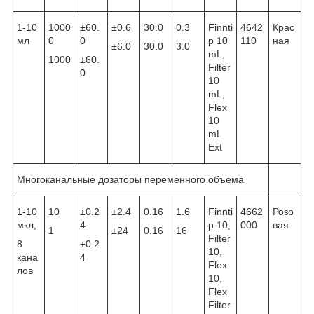
1-10
1000
±60.
±0.6
30.0
0.3
Finnti
4642
Крас
мл
0
0
p 10
110
ная
±6.0
30.0
3.0
mL,
1000
±60.
Filter
0
10
mL,
Flex
10
mL
Ext
Многоканальные дозаторы переменного объема
1-10
10
±0.2
±2.4
0.16
1.6
Finnti
4662
Розо
мкл,
4
p 10,
000
вая
1
±24
0.16
16
Filter
8
±0.2
10,
кана
4
Flex
лов
10,
Flex
Filter