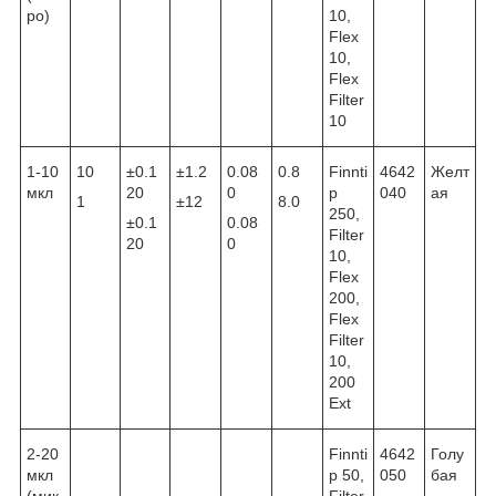
ро)
10,
Flex
10,
Flex
Filter
10
1-10
10
±0.1
±1.2
0.08
0.8
Finnti
4642
Желт
мкл
20
0
p
040
ая
1
±12
8.0
250,
±0.1
0.08
Filter
20
0
10,
Flex
200,
Flex
Filter
10,
200
Ext
2-20
Finnti
4642
Голу
мкл
p 50,
050
бая
(мик
Filter