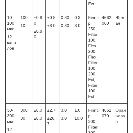
Ext
10-
100
±0.8
±0.8
0.30
0.3
Finnti
4662
Желт
100
0
p
060
ая
10
±8.0
0.30
3.0
мкл,
250,
±0.8
Filter
12
0
100,
кана
Flex
лов
200,
Flex
Filter
100,
200
Ext,
Filter
100
Ext
30-
300
±8.0
±2.7
3.0
1.0
Finnti
4662
Оран
300
p
070
жева
30
±8.0
±26.
3.0
10.0
мкл
300,
я
7
Filter
12
300,