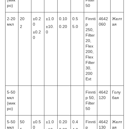
ро)
50
2-20
20
±0.2
±1.0
0.10
0.5
Finnti
4642
Желт
мкл
0
p
060
ая
2
±10.
0.20
5.0
250,
±0.2
0
Filter
0
20,
Flex
200,
Flex
Filter
30,
200
Ext
5-50
Finnti
4642
Голу
мкл
p 50,
120
бая
(мик
Filter
ро)
50
5-50
50
±0.5
±1.0
0.20
0.4
Finnti
4642
Желт
мкл
0
p
130
ая