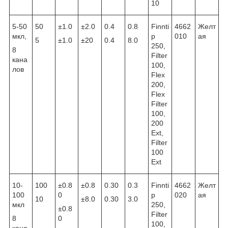
10
5-50
50
±1.0
±2.0
0.4
0.8
Finnti
4662
Желт
мкл,
p
010
ая
5
±1.0
±20
0.4
8.0
250,
8
Filter
кана
100,
лов
Flex
200,
Flex
Filter
100,
200
Ext,
Filter
100
Ext
10-
100
±0.8
±0.8
0.30
0.3
Finnti
4662
Желт
100
0
p
020
ая
10
±8.0
0.30
3.0
мкл
250,
±0.8
Filter
8
0
100,
кана