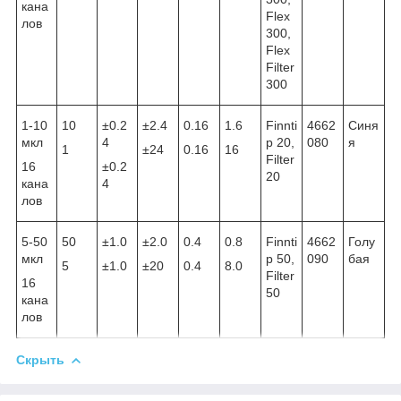
кана
Flex
лов
300,
Flex
Filter
300
1-10
10
±0.2
±2.4
0.16
1.6
Finnti
4662
Синя
мкл
4
p 20,
080
я
1
±24
0.16
16
Filter
16
±0.2
20
кана
4
лов
5-50
50
±1.0
±2.0
0.4
0.8
Finnti
4662
Голу
мкл
p 50,
090
бая
5
±1.0
±20
0.4
8.0
Filter
16
50
кана
лов
Скрыть