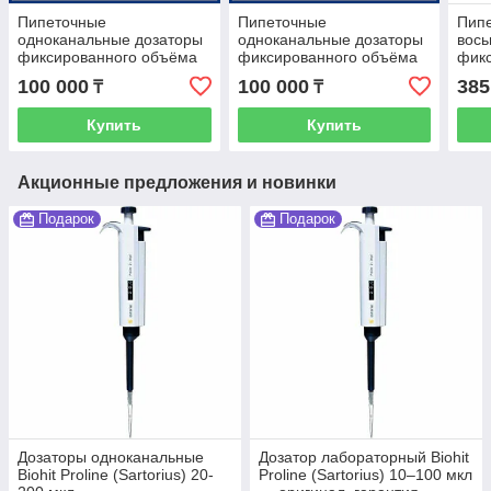
Пипеточные
Пипеточные
Пип
одноканальные дозаторы
одноканальные дозаторы
вось
фиксированного объёма
фиксированного объёма
фик
1-10 мкл Thermo Scientific
2-20 мкл Thermo Scientific
5-50
100 000
100 000
385
₸
₸
Лайт
Лайт
Лай
Купить
Купить
Акционные предложения и новинки
Подарок
Подарок
Дозаторы одноканальные
Дозатор лабораторный Biohit
Biohit Proline (Sartorius) 20-
Proline (Sartorius) 10–100 мкл