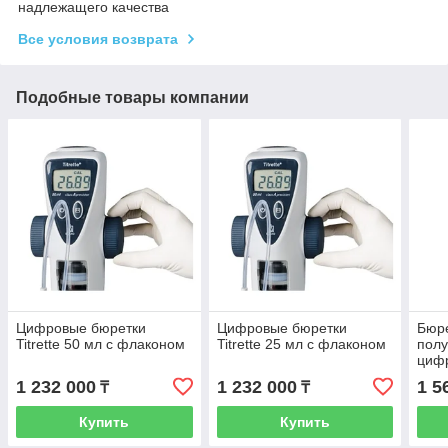
надлежащего качества
Все условия возврата
Подобные товары компании
Цифровые бюретки
Цифровые бюретки
Бюр
Titrette 50 мл с флаконом
Titrette 25 мл с флаконом
полу
циф
бюре
1 232 000
1 232 000
1 5
₸
₸
Sart
Купить
Купить