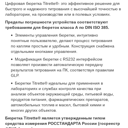
Цифровая бюретка Titrette®- это эффективное решение для
быстрого и надежного титрования с высочайшей точностью в
лаборатории, на производстве или в полевых условиях.
Пределы погрешности устройства соответствуют
требованиям для бюреток класса А по DIN ISO 385.
Элементы управления бюретки, интуитивно
понятные пользователю, делают процесс титрования
по каплям простым и удобным. Конструкция снабжена
отдельными кнопками управления.
Модификация бюретки с RS232 интерфейсом
позволяет произвести автоматическую передачу
результатов титрования на ПК, соответствуя правилам
GLP.
Бюретки Titrette® идеальны для применения в
лабораториях и службах контроля качества при
анализе объектов окружающей среды, питьевой воды,
продуктов питания, фармацевтических препаратов,
автомобильных топлив и масел, бытовой химии и
многих других объектов.
Бюретка Titrette® является утвержденным типом
средства измерения РОССТАНДАРТА России (госреестр