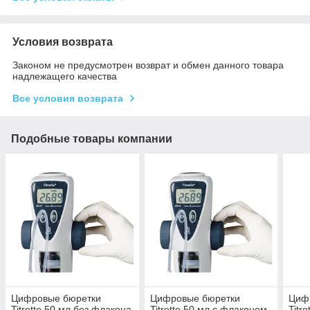
Условия возврата
Законом не предусмотрен возврат и обмен данного товара
надлежащего качества
Все условия возврата
Подобные товары компании
Цифровые бюретки
Цифровые бюретки
Циф
Titrette 50 мл без флакона
Titrette 50 мл с флаконом
Titr