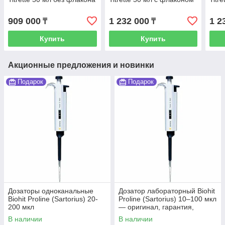
909 000
1 232 000
1 2
₸
₸
Купить
Купить
Акционные предложения и новинки
Подарок
Подарок
Дозаторы одноканальные
Дозатор лабораторный Biohit
Biohit Proline (Sartorius) 20-
Proline (Sartorius) 10–100 мкл
200 мкл
— оригинал, гарантия,
доставка по Казахстану
В наличии
В наличии