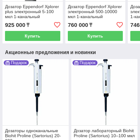
Дозатор Eppendorf Xplorer
Дозатор Eppendorf Xplorer
Доза
plus электронный 5-100
электронный 500-10000
элек
мкл 1-канальный
мкл 1-канальный
1-ка
925 000
760 000
746
₸
₸
Купить
Купить
Акционные предложения и новинки
Подарок
Подарок
Дозаторы одноканальные
Дозатор лабораторный Biohit
Biohit Proline (Sartorius) 20-
Proline (Sartorius) 10–100 мкл