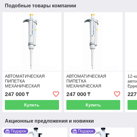
Подобные товары компании
АВТОМАТИЧЕСКАЯ
АВТОМАТИЧЕСКАЯ
12-к
ПИПЕТКА
ПИПЕТКА
авто
МЕХАНИЧЕСКАЯ
МЕХАНИЧЕСКАЯ
Eppe
одноканальные
одноканальные
0,5-
247 000
247 000
227
₸
₸
RESEARCH PLUS,
RESEARCH PLUS,
EPPENDORF
EPPENDORF
Купить
Купить
переменного объема 10-
переменного объема 2-
100мкл
20мкл
Акционные предложения и новинки
Подарок
Подарок