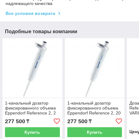
надлежащего качества
Все условия возврата
Подобные товары компании
1-канальный дозатор
1-канальный дозатор
Доза
фиксированного объема
фиксированного объема
Refe
Eppendorf Reference 2, 2
Eppendorf Reference 2, 20
VAR
мкл, темно-серый
мкл, желтый
1000
277 500
277 500
₸
₸
Цен
Купить
Купить