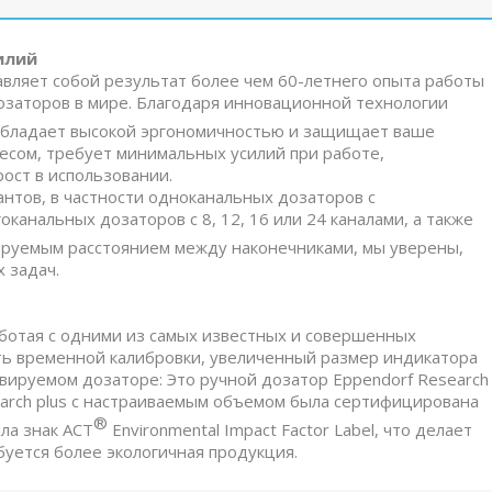
илий
авляет собой результат более чем 60-летнего опыта работы
озаторов в мире. Благодаря инновационной технологии
 обладает высокой эргономичностью и защищает ваше
есом, требует минимальных усилий при работе,
ост в использовании.
нтов, в частности одноканальных дозаторов с
анальных дозаторов с 8, 12, 16 или 24 каналами, а также
ируемым расстоянием между наконечниками, мы уверены,
 задач.
аботая с одними из самых известных и совершенных
ть временной калибровки, увеличенный размер индикатора
авируемом дозаторе: Это ручной дозатор Eppendorf Research
earch plus с настраиваемым объемом была сертифицирована
®
ла знак ACT
Environmental Impact Factor Label, что делает
уется более экологичная продукция.