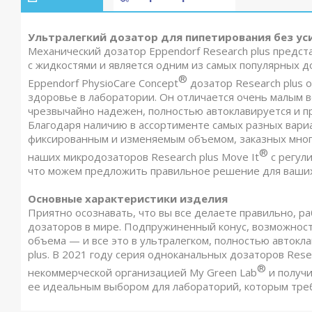
Ультралегкий дозатор для пипетирования без ус
Механический дозатор Eppendorf Research plus предст
с жидкостями и является одним из самых популярных д
®
Eppendorf PhysioCare Concept
дозатор Research plus
здоровье в лаборатории. Он отличается очень малым в
чрезвычайно надежен, полностью автоклавируется и пр
Благодаря наличию в ассортименте самых разных вариа
фиксированным и изменяемым объемом, заказных многок
®
наших микродозаторов Research plus Move It
с регул
что можем предложить правильное решение для ваших
Основные характеристики изделия
Приятно осознавать, что вы все делаете правильно, р
дозаторов в мире. Подпружиненный конус, возможнос
объема — и все это в ультралегком, полностью автокл
plus. В 2021 году серия одноканальных дозаторов Res
®
некоммерческой организацией My Green Lab
и получи
ее идеальным выбором для лабораторий, которым треб