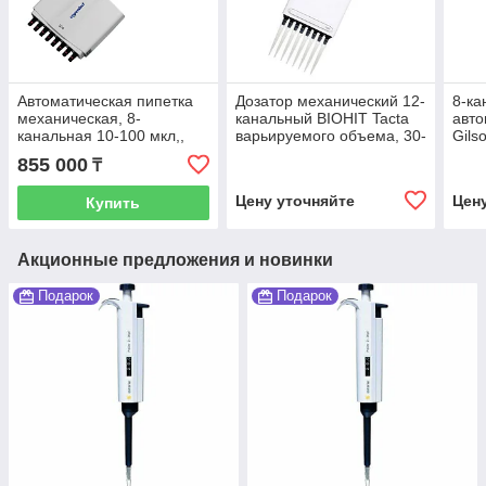
Автоматическая пипетка
Дозатор механический 12-
8-ка
механическая, 8-
канальный BIOHIT Tacta
авто
канальная 10-100 мкл,,
варьируемого объема, 30-
Gils
Research Plus, Eppendorf
300 мкл
855 000
₸
Цену уточняйте
Цен
Купить
Акционные предложения и новинки
Подарок
Подарок