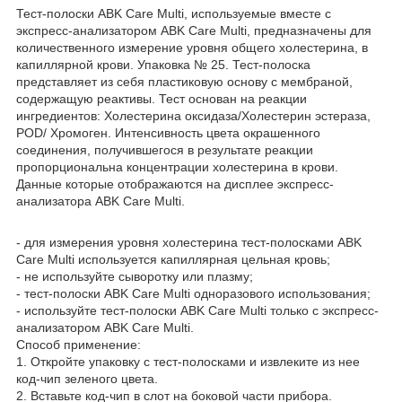
Тест-полоски ABK Care Multi, используемые вместе с
экспресс-анализатором ABK Care Multi, предназначены для
количественного измерение уровня общего холестерина, в
капиллярной крови. Упаковка № 25. Тест-полоска
представляет из себя пластиковую основу с мембраной,
содержащую реактивы. Тест основан на реакции
ингредиентов: Холестерина оксидаза/Холестерин эстераза,
POD/ Хромоген. Интенсивность цвета окрашенного
соединения, получившегося в результате реакции
пропорциональна концентрации холестерина в крови.
Данные которые отображаются на дисплее экспресс-
анализатора ABK Care Multi.
- для измерения уровня холестерина тест-полосками ABK
Care Multi используется капиллярная цельная кровь;
- не используйте сыворотку или плазму;
- тест-полоски ABK Care Multi одноразового использования;
- используйте тест-полоски ABK Care Multi только с экспресс-
анализатором ABK Care Multi.
Способ применение:
1. Откройте упаковку с тест-полосками и извлеките из нее
код-чип зеленого цвета.
2. Вставьте код-чип в слот на боковой части прибора.