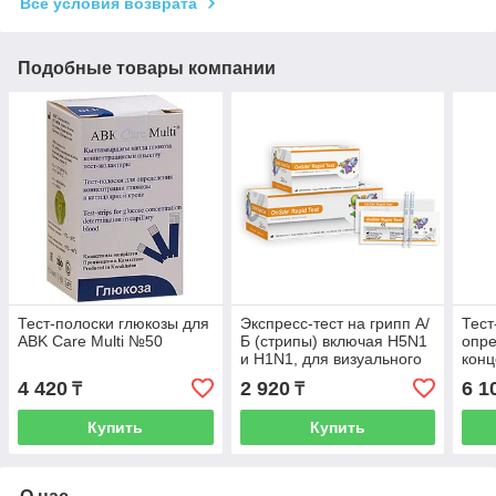
Все условия возврата
Подобные товары компании
Тест-полоски глюкозы для
Экспресс-тест на грипп А/
Тест
ABK Care Multi №50
Б (стрипы) включая H5N1
опр
и H1N1, для визуального
конц
определения, в уп 25 штук
капи
4 420
2 920
6 1
₸
₸
Car
Купить
Купить