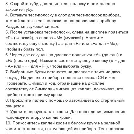
3. Откройте тубу, достаньте тест-полоску и немедленно
закройте тубу.
4. Вставьте тест-полоску в слот для тест-полосок прибора,
темной частью тест-полоски по направлению к прибору.
Раздастся звуковой сигнал.
5. После установки тест-полоски, слева на дисплее появиться
«F» (женский), а справа «М» (мужской). Нажмите
соответствующую кнопку («-» для «F» или «+» для «М»),
чтобы выбрать пол.
6. Через две секунды на дисплее появиться «А» (до еды) и
«Р» (после еды). Нажмите соответствующую кнопку («-» для
«А» или «+» для «Р»), чтобы выбрать букву.
7. Выбранные буквы останутся на дисплее в течение двух
секунд. На дисплее прибора появится символ СН и код.
Проверьте, Символ и код, отразившие на дисплее,
соответствуют Символу «мигающая капля», показывая, что
прибор готов к приему крови.
8. Проколите палец с помощью автоланцета со стерильным
ланцетом.
9. Удалите первую каплю крови. Для проведения измерения
используйте вторую каплю крови.
10. Прикоснитесь каплей крови к белому кругу на зеленой
части тест-полоски, выступающей из прибора. Тест-полоска