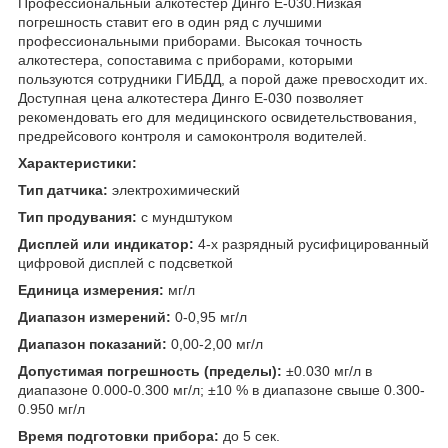
Профессиональный алкотестер Динго Е-030.Низкая
погрешность ставит его в один ряд с лучшими
профессиональными приборами. Высокая точность
алкотестера, сопоставима с приборами, которыми
пользуются сотрудники ГИБДД, а порой даже превосходит их.
Доступная цена алкотестера Динго Е-030 позволяет
рекомендовать его для медицинского освидетельствования,
предрейсового контроля и самоконтроля водителей.
Характеристики:
Тип датчика:
электрохимический
Тип продувания:
с мундштуком
Дисплей или индикатор:
4-х разрядный русифицированный
цифровой дисплей с подсветкой
Единица измерения:
мг/л
Диапазон измерений:
0-0,95 мг/л
Диапазон показаний:
0,00-2,00 мг/л
Допустимая погрешность (пределы):
±0.030 мг/л в
диапазоне 0.000-0.300 мг/л; ±10 % в диапазоне свыше 0.300-
0.950 мг/л
Время подготовки прибора:
до 5 сек.