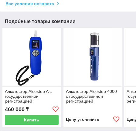
Все условия возврата
Подобные товары компании
Алкотестер Alcostop A с
Алкотестер Alcostop 4000
Алко
государственной
с государственной
госу
регистрацией
регистрацией
реги
460 000
₸
Цену уточняйте
Цен
Купить