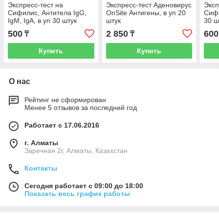
Экспресс-тест на
Экспресс-тест Аденовирус
Эксп
Сифилис, Антитела IgG,
OnSite Антигены, в уп 20
Сифи
IgM, IgA, в уп 30 штук
штук
30 ш
500
2 850
600
₸
₸
Купить
Купить
О нас
Рейтинг не сформирован
Менее 5 отзывов за последний год
Работает с 17.06.2016
г. Алматы
Заречная 2г, Алматы, Казахстан
Контакты
Сегодня работает с 09:00 до 18:00
Показать весь график работы