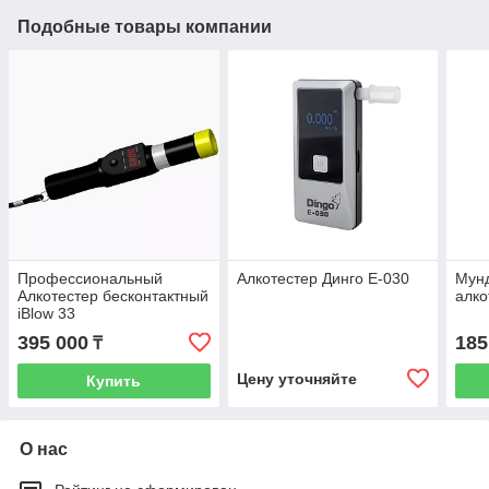
Подобные товары компании
Профессиональный
Алкотестер Динго Е-030
Мун
Алкотестер бесконтактный
алко
iBlow 33
395 000
185
₸
Цену уточняйте
Купить
О нас