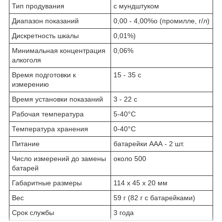
Тип продувания
с мундштуком
Диапазон показаний
0,00 - 4,00%о (промилле, г/л)
Дискретность шкалы
0,01%)
Минимальная концентрация
0,06%
алкоголя
Время подготовки к
15 - 35 c
измерению
Время установки показаний
3 - 22 c
Рабочая температура
5-40°С
Температура хранения
0-40°С
Питание
батарейки ААА - 2 шт.
Число измерений до замены
около 500
батарей
Габаритные размеры
114 х 45 х 20 мм
Вес
59 г (82 г с батарейками)
Срок службы
3 года