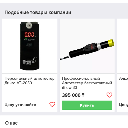
Подобные товары компании
Персональный алкотестер
Профессиональный
Алко
Динго АТ-2050
Алкотестер бесконтактный
iBlow 33
395 000
₸
Цену уточняйте
Цен
Купить
О нас