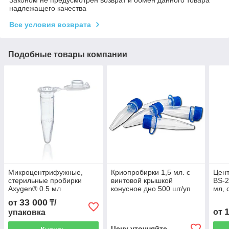
надлежащего качества
Все условия возврата
Подобные товары компании
Микроцентрифужные,
Криопробирки 1,5 мл. с
Цен
стерильные пробирки
винтовой крышкой
BS-2
Axygen® 0.5 мл
конусное дно 500 шт/уп
мл, 
кры
33 000
от
₸/
от
упаковка
Цену уточняйте