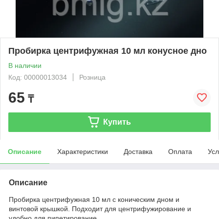
Пробирка центрифужная 10 мл конусное дно
В наличии
Код: 00000013034
Розница
65
₸
Купить
Описание
Характеристики
Доставка
Оплата
Усл
Описание
Пробирка центрифужная 10 мл с коническим дном и
винтовой крышкой. Подходит для центрифужирование и
удобно для пипетирование.