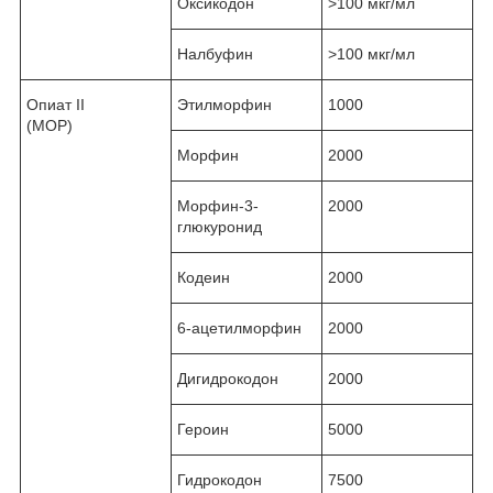
Оксикодон
˃100 мкг/мл
Налбуфин
˃100 мкг/мл
Опиат II
Этилморфин
1000
(MOP)
Морфин
2000
Морфин-3-
2000
глюкуронид
Кодеин
2000
6-ацетилморфин
2000
Дигидрокодон
2000
Героин
5000
Гидрокодон
7500