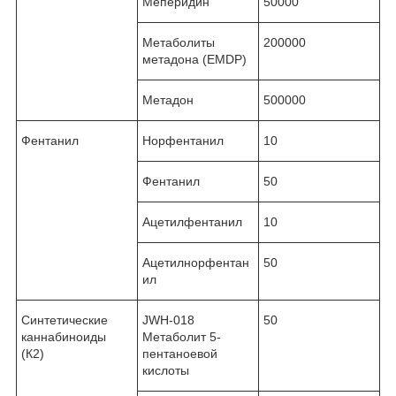
Меперидин
50000
Метаболиты
200000
метадона (EMDP)
Метадон
500000
Фентанил
Норфентанил
10
Фентанил
50
Ацетилфентанил
10
Ацетилнорфентан
50
ил
Синтетические
JWH-018
50
каннабиноиды
Метаболит 5-
(К2)
пентаноевой
кислоты