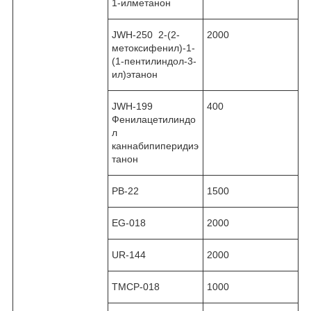
1-илметанон
JWH-250 2-(2-
2000
метоксифенил)-1-
(1-пентилиндол-3-
ил)этанон
JWH-199
400
Фенилацетилиндо
л
каннабипиперидиэ
танон
PB-22
1500
EG-018
2000
UR-144
2000
TMCP-018
1000