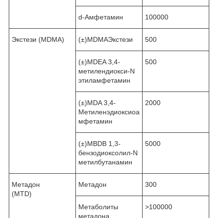
d-Амфетамин
100000
Экстези (MDMA)
(±)MDMAЭкстези
500
(±)MDEA 3,4-
500
метилендиокси-N
этиламфетамин
(±)MDA 3,4-
2000
Метиленэдиоксиоа
мфетамин
(±)MBDB 1,3-
5000
бензодиоксолил-N
метилбутанамин
Метадон
Метадон
300
(MTD)
Метаболиты
˃100000
метадона