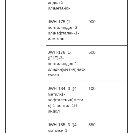
индол-3-
ил)метанон
JWH-175 (1-
900
пентилиндол-3-
ил)нафтален-1-
илметан
JWH-176 1-
600
([(1E)-3-
пентилинден-1-
илидин]метил)наф
тален
JWH-184 3-[(4-
100
метил-1-
нафталенил)мети
л]-1-пентил-1H-
индол
JWH-185 3-[(4-
350
метокси-1-