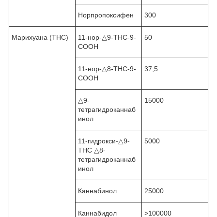
Норпропоксифен
300
Марихуана (ТНС)
11-нор-△
9
-ТНС-9-
50
СООН
11-нор-△
8
-ТНС-9-
37,5
СООН
△
9
-
15000
тетрагидроканнаб
инол
11-гидрокси-△
9
-
5000
THC △8-
тетрагидроканнаб
инол
Каннабинол
25000
Каннабидол
˃100000