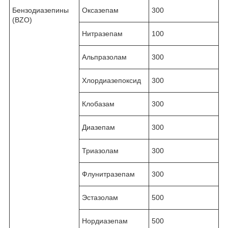
Бензодиазепины
Оксазепам
300
(BZO)
Нитразепам
100
Альпразолам
300
Хлордиазепоксид
300
Клобазам
300
Диазепам
300
Триазолам
300
Флунитразепам
300
Эстазолам
500
Нордиазепам
500