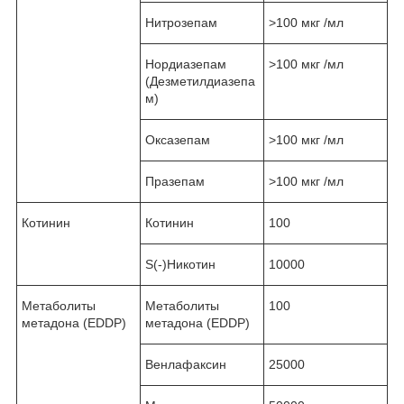
Нитрозепам
˃100 мкг /мл
Нордиазепам
˃100 мкг /мл
(Дезметилдиазепа
м)
Оксазепам
˃100 мкг /мл
Празепам
˃100 мкг /мл
Котинин
Котинин
100
S(-)Никотин
10000
Метаболиты
Метаболиты
100
метадона (EDDP)
метадона (EDDP)
Венлафаксин
25000