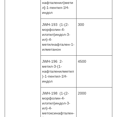
нафталенил)мети
л]-1-пентил-1H-
индол
JWH-193 (1-(2-
300
морфолин-4-
илэтил)индол-3-
ил)-4-
метилнафтален-1-
илметанон
JWH-196 2-
4500
метил-3-(1-
нафталенилметил
)-1-пентил-1H-
индол
JWH-198 (1-(2-
2000
морфолин-4-
илэтил)индол-3-
ил)-4-
метоксинафтален-