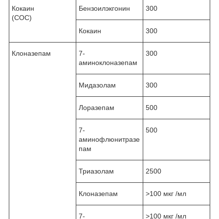
Кокаин
Бензоилэкгонин
300
(COC)
Кокаин
300
Клоназепам
7-
300
аминоклоназепам
Мидазолам
300
Лоразепам
500
7-
500
аминофлюнитразе
пам
Триазолам
2500
Клоназепам
˃100 мкг /мл
7-
˃100 мкг /мл