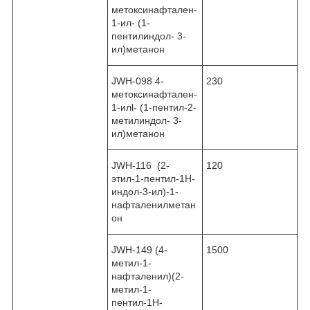
метоксинафтален-
1-ил- (1-
пентилиндол- 3-
ил)метанон
JWH-098 4-
230
метоксинафтален-
1-илl- (1-пентил-2-
метилиндол- 3-
ил)метанон
JWH-116 (2-
120
этил-1-пентил-1H-
индол-3-ил)-1-
нафталенилметан
он
JWH-149 (4-
1500
метил-1-
нафталенил)(2-
метил-1-
пентил-1H-