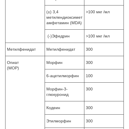
(±) 3,4
˃100 мкг /мл
метилендиоксимет
амфетамин (MDA)
(-)Эфедрин
˃100 мкг /мл
Метилфенидат
Метилфенидат
300
Опиат
Морфин
300
(MOP)
6-ацетилморфин
100
Морфин-3-
300
глюкуронид
Кодеин
300
Этилморфин
300