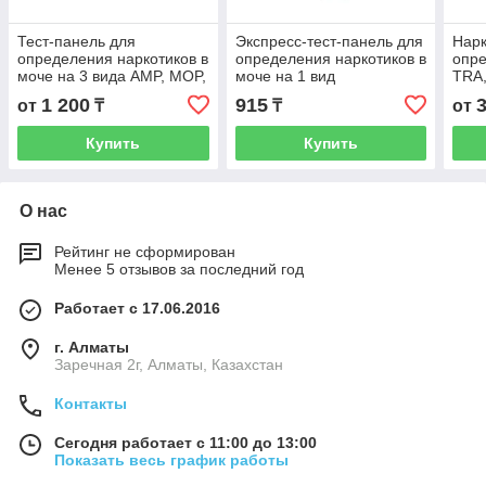
Тест-панель для
Экспресс-тест-панель для
Нарк
определения наркотиков в
определения наркотиков в
опр
моче на 3 вида AMP, MOP,
моче на 1 вид
TRA,
THC
моч
1 200
915
от
₸
₸
от
Купить
Купить
О нас
Рейтинг не сформирован
Менее 5 отзывов за последний год
Работает с 17.06.2016
г. Алматы
Заречная 2г, Алматы, Казахстан
Контакты
Сегодня работает с 11:00 до 13:00
Показать весь график работы