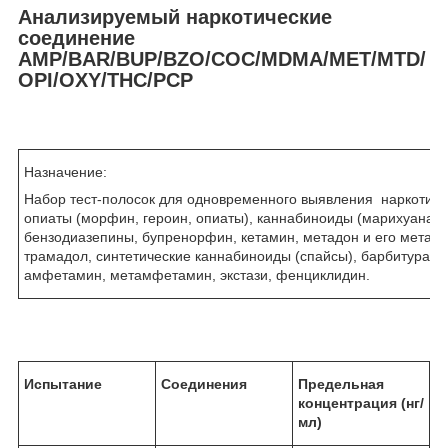
Анализируемый наркотические
соединение
AMP/BAR/BUP/BZO/COC/MDMA/MET/MTD/
OPI/OXY/THC/PCP
Назначение:
Набор тест-полосок для одновременного выявления наркотико
опиаты (морфин, героин, опиаты), каннабиноиды (марихуана, 
бензодиазепины, бупренорфин, кетамин, метадон и его метабо
трамадол, синтетические каннабиноиды (спайсы), барбитураты,
амфетамин, метамфетамин, экстази, фенциклидин.
Испытание
Соединения
Предельная
концентрация (нг/
мл)