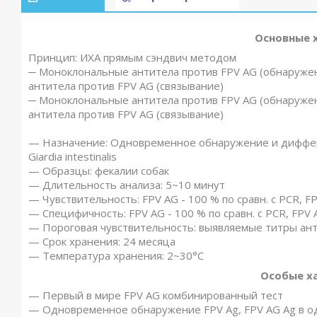
Основные 
Принцип: ИХА прямым сэндвич методом
─ Моноклональные антитела против FPV AG (обнаруже
антитела против FPV AG (связывание)
─ Моноклональные антитела против FPV AG (обнаруже
антитела против FPV AG (связывание)
— Назначение: Одновременное обнаружение и диффере
Giardia intestinalis
— Образцы: фекалии собак
— Длительность анализа: 5~10 минут
— Чувствительность: FPV AG - 100 % по сравн. с PCR, FP
— Специфичность: FPV AG - 100 % по сравн. с PCR, FPV A
— Пороговая чувствительность: выявляемые титры ант
— Срок хранения: 24 месяца
— Температура хранения: 2~30°C
Особые х
— Первый в мире FPV AG комбинированный тест
— Одновременное обнаружение FPV Ag, FPV AG Ag в о