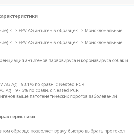
характеристики
ние) <–> FPV AG антиген в образце<–> Моноклональные
ние) <–> FPV AG антиген в образце<–> Моноклональные
нциация антигенов парвовируса и коронавируса собак и
V AG Ag - 93.1% по сравн. c Nested PCR
G Ag - 97.5% по сравн. c Nested PCR
игенов выше патогенетических порогов заболеваний
арактеристики
дном образце позволяет врачу быстро выбрать протокол