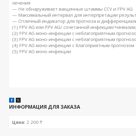
лечения
— Не обнаруживает вакцинные штаммы CСV и FPV AG
— Максимальный интервал для интерпретации результ
— Отличный индикатор для прогноза и дифференциал
(1) FPV AG или FPV AG/ сочетанной инфекции/+инвази
(2) FPV AG моно-инфекции с неблагоприятным прогноз
(3) FPV AG моно-инфекции с неблагоприятным прогноз
(4) FPV AG моно-инфекции с благоприятным прогнозом
(5) FPV AG моно-инфекции
ИНФОРМАЦИЯ ДЛЯ ЗАКАЗА
Цена:
2 200 ₸