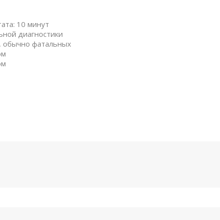
ата: 10 минут
ьной диагностики
и, обычно фатальных
ом
ом