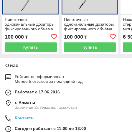
Пипеточные
Пипеточные
Нако
одноканальные дозаторы
одноканальные дозаторы
стер
фиксированного объёма
фиксированного объёма
мкл 
1-10 мкл Thermo Scientific
2-20 мкл Thermo Scientific
штат
100 000
100 000
6 5
₸
₸
Лайт
Лайт
Купить
Купить
О нас
Рейтинг не сформирован
Менее 5 отзывов за последний год
Работает с 17.06.2016
г. Алматы
Заречная 2г, Алматы, Казахстан
Контакты
Сегодня работает с 11:00 до 13:00